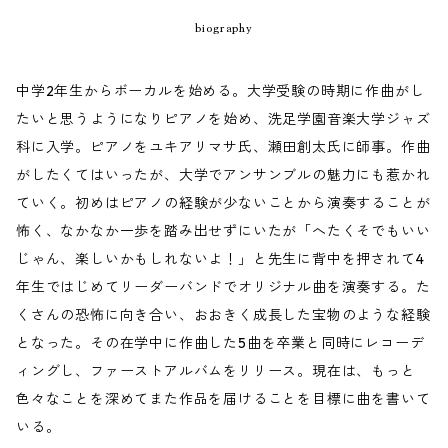
biography
中学2年生からボーカルを始める。大学受験の時期に作曲がし
たいと思うようになりピアノを始め、洗足学園音楽大学ジャズ
科に入学。ピアノをユキアリマサ氏、瀬田創太氏に師事。作曲
がしたくてはいったが、大学でアンサンブルの魅力にも惹かれ
ていく。初めはピアノの経験が少ないことから演奏することが
怖く、なかなか一歩を踏み出せずにいたが「へたくそでもいい
じゃん、楽しいかもしれないよ！」と先生に背中を押されて4
年生ではじめてリーダーバンドでオリジナル曲を演奏する。た
くさんの恐怖に向き合い、おおきく成長した宝物のような経験
となった。その在学中に作曲した5曲を卒業と同時にレコーデ
ィングし、ファーストアルバムをリリース。現在は、もっと
色々なことを深めてまた作品を届けることを目標に曲を書いて
いる。